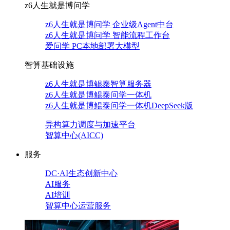
z6人生就是博问学
z6人生就是博问学 企业级Agent中台
z6人生就是博问学 智能流程工作台
爱问学 PC本地部署大模型
智算基础设施
z6人生就是博鲲泰智算服务器
z6人生就是博鲲泰问学一体机
z6人生就是博鲲泰问学一体机DeepSeek版
异构算力调度与加速平台
智算中心(AICC)
服务
DC·AI生态创新中心
AI服务
AI培训
智算中心运营服务