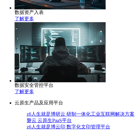
数据资产入表
了解更多
数据安全管控平台
了解更多
云原生产品及应用平台
z6人生就是博研云 研制一体化工业互联网解决方案
磐云 云原生PaaS平台
z6人生就是博云印 数字化文印管理平台